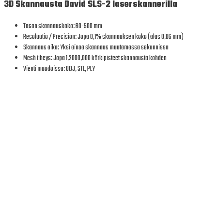
3D Skannausta David SLS-2 laserskannerilla
Tason skannauskoko: 60-500 mm
Resoluutio / Precision: Jopa 0,1% skannauksen koko (alas 0,06 mm)
Skannaus aika: Yksi ainoa skannaus muutamassa sekunnissa
Mesh tiheys: Jopa 1,2000,000 kärkipisteet skannausta kohden
Vienti muodoissa: OBJ, STL, PLY​