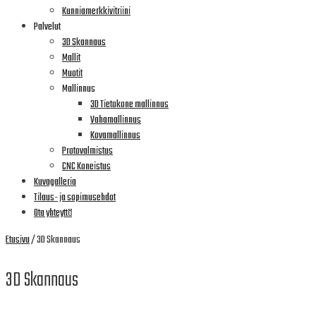
Kunniamerkkivitriini
Palvelut
3D Skannaus
Mallit
Muotit
Mallinnus
3D Tietokone mallinnus
Vahamallinnus
Kovamallinnus
Protovalmistus
CNC Koneistus
Kuvagalleria
Tilaus- ja sopimusehdot
Ota yhteyttä
Etusivu
/ 3D Skannaus
3D Skannaus