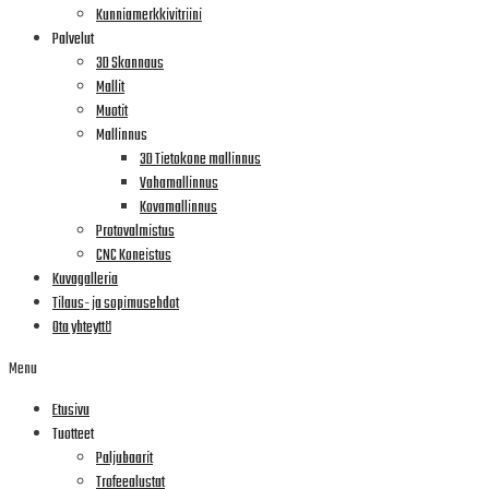
Kunniamerkkivitriini
Palvelut
3D Skannaus
Mallit
Muotit
Mallinnus
3D Tietokone mallinnus
Vahamallinnus
Kovamallinnus
Protovalmistus
CNC Koneistus
Kuvagalleria
Tilaus- ja sopimusehdot
Ota yhteyttä
Menu
Etusivu
Tuotteet
Paljubaarit
Trofeealustat