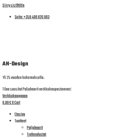
Siirry sisältöön
Soita: +358 400 826 003
AN-Design
Yli 25 vuoden kokemuksella.
Tilaa suositut Paljubaarit verkkokaupastamme!
Verkkokauppaan
0.00
€
0
Cart
Etusivu
Tuotteet
Paljubaarit
Trofeealustat